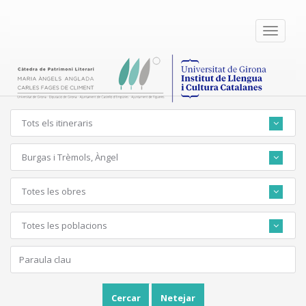
Toggle
navigati
Tots els itineraris
Burgas i Trèmols, Àngel
Totes les obres
Totes les poblacions
Cercar
Netejar