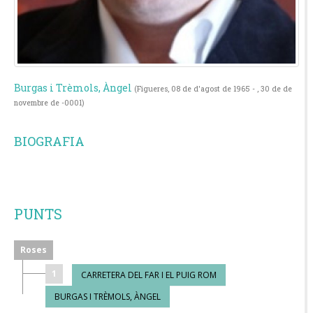
Burgas i Trèmols, Àngel
(Figueres, 08 de d'agost de 1965 - , 30 de de
novembre de -0001)
BIOGRAFIA
PUNTS
Roses
1
CARRETERA DEL FAR I EL PUIG ROM
BURGAS I TRÈMOLS, ÀNGEL