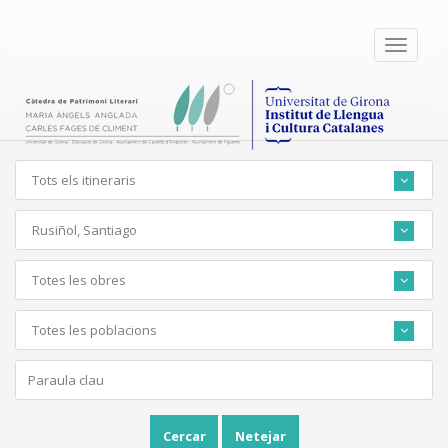
Toggle
navigati
Tots els itineraris
Rusiñol, Santiago
Totes les obres
Totes les poblacions
Cercar
Netejar