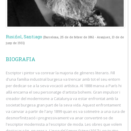
Rusiñol, Santiago
(Barcelona, 25 de de febrer de 1861 - Aranjuez, 13 de de
juny de 1931)
BIOGRAFIA
Escriptor i pintor va conrear la majoria de gèneres literaris. Fill
d'una família industrial burgesa va trencar amb tot el seu entorn
per dedicar-se a la seva vocació artística. Al 1888 marxa a París hi
allà encarna el seu personatge d'artista bohemi. Gran impulsor i
creador del modernisme a Catalunya va estar enfrontat amb la
societat burgesa gran part de la seva vida. Aquest enfrontament
va canviar a partir de l'any 1899 quan es va sotmetre a una cura de
desmorfinització i progressivament va anar convertint-se de
l'escriptor modernista a l'escriptor de moda. Les obres que volem
destacar són, en prosa,
L'auca del Senyor Esteve
(1917) i en teatre