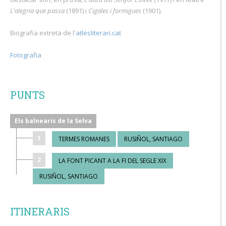
L'alegria que passa
(1891) i
Cigales i formigues
(1901).
Biografia extreta de l'
atlesliterari.cat
Fotografia
PUNTS
Els balnearis de la Selva
1
TERMES ROMANES
RUSIÑOL, SANTIAGO
2
LA FONT PICANT A LA FI DEL SEGLE XIX
RUSIÑOL, SANTIAGO
ITINERARIS