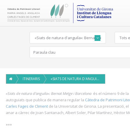
«Siats de natura d'anguila»: Bernat Metge i Barcelona
Tots e
ITINERARIS
«SIATS DE NATURA D'ANGUILA»: BERNAT METGE I BARCELONA
«Siats de natura d’anguila»: Bernat Metge
i Barcelona
és el número 9 de la co
autoguiats que publica de manera regular la
Càtedra de Patrimoni Lite
Carles Fages de Climent
de la Universitat de Girona. La presentació, el 
anar a càrrec de Joan Santanach, Albert Soler, Pilar Martínez, Hèctor Me
***