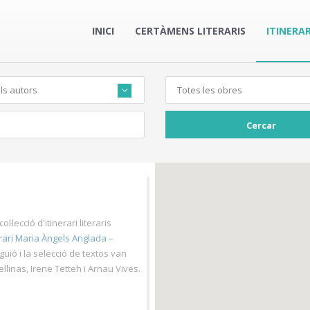
INICI
CERTÀMENS LITERARIS
ITINERAR
ls autors
Totes les obres
Cercar
l·lecció d'itinerari literaris
rari Maria Àngels Anglada –
guió i la selecció de textos van
llinas, Irene Tetteh i Arnau Vives.