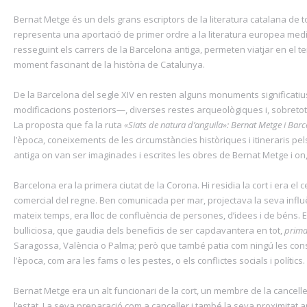
Bernat Metge és un dels grans escriptors de la literatura catalana de t
representa una aportació de primer ordre a la literatura europea mediev
resseguint els carrers de la Barcelona antiga, permeten viatjar en el 
moment fascinant de la història de Catalunya.
De la Barcelona del segle XIV en resten alguns monuments significat
modificacions posteriors—, diverses restes arqueològiques i, sobretot,
La proposta que fa la ruta
«Siats de natura d’anguila»: Bernat Metge
i Bar
l’època, coneixements de les circumstàncies històriques i itineraris pels
antiga on van ser imaginades i escrites les obres de Bernat Metge i on, 
Barcelona era la primera ciutat de la Corona. Hi residia la cort i era el ce
comercial del regne. Ben comunicada per mar, projectava la seva influè
mateix temps, era lloc de confluència de persones, d’idees i de béns. Es
bulliciosa, que gaudia dels beneficis de ser capdavantera en tot,
prima
Saragossa, València o Palma; però que també patia com ningú les con
l’època, com ara les fams o les pestes, o els conflictes socials i polítics.
Bernat Metge era un alt funcionari de la cort, un membre de la cancelleri
l’estat. La seva preparació com a canceller i també la seva proximitat a