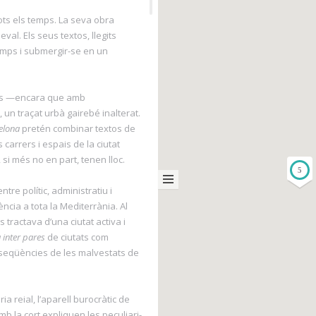
ots els temps. La seva obra
al. Els seus textos, llegits
temps i submergir-se en un
ius —encara que amb
 un traçat urbà gairebé inalterat.
celona
pretén combinar textos de
 carrers i espais de la ciutat
si més no en part, tenen lloc.
5
ntre polític, administratiu i
ncia a tota la Mediterrània. Al
 tractava d’una ciutat activa i
 inter pares
de ciutats com
seqüències de les malvestats de
a reial, l’aparell burocràtic de
mb la cort expliquen les peculiari-