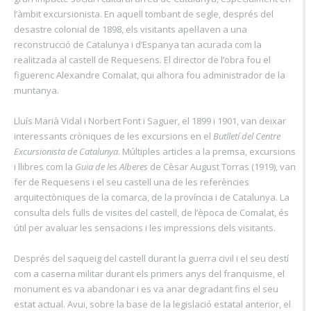
l’àmbit excursionista. En aquell tombant de segle, després del
desastre colonial de 1898, els visitants apel·laven a una
reconstrucció de Catalunya i d’Espanya tan acurada com la
realitzada al castell de Requesens. El director de l’obra fou el
figuerenc Alexandre Comalat, qui alhora fou administrador de la
muntanya.
Lluís Marià Vidal i Norbert Font i Saguer, el 1899 i 1901, van deixar
interessants cròniques de les excursions en el
Butlletí del Centre
Excursionista de Catalunya
. Múltiples articles a la premsa, excursions
i llibres com la
Guia de les Alberes
de Cèsar August Torras (1919), van
fer de Requesens i el seu castell una de les referències
arquitectòniques de la comarca, de la província i de Catalunya. La
consulta dels fulls de visites del castell, de l’època de Comalat, és
útil per avaluar les sensacions i les impressions dels visitants.
Després del saqueig del castell durant la guerra civil i el seu destí
com a caserna militar durant els primers anys del franquisme, el
monument es va abandonar i es va anar degradant fins el seu
estat actual. Avui, sobre la base de la legislació estatal anterior, el