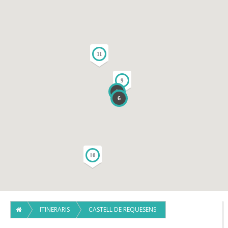
11
9
2
6
10
ITINERARIS
CASTELL DE REQUESENS