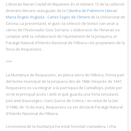
L'itinerari literari
Castell de Requesen
s és el número 13 de la col·lecció
itineraris literaris autoguiats de la
Càtedra de Patrimoni Literari
Maria Àngels Anglada - Carles Fages de Climent
de la Universitat de
Girona. La presentació, el guió i la selecció de textos van anar a
càrrec de l'historiador Lluís Serrano. L'elaboració de l'itinerari va
comptar amb la col·laboració de l'Ajuntament de la Jonquera, el
Paratge Natural d'Interès Nacional de l'Albera i els propietaris de la
finca de Requesens.
***
La Muntanya de Requesens, en plena serra de l’Albera, forma part
del terme municipal de la Jonquera des de 1846. Després de 1447,
Requesens es va integrar a la parròquia de Cantallops, poble per
on té el principal accés i amb el què guarda una forta vinculació.
Junt amb Baussitges i Sant Quirze de Colera, i en virtut de la Llei
3/1986, de 10 de març, Requesens va ser declarat Paratge Natural
d'Interès Nacional de l’Albera.
L’economia de la muntanya ha estat forestal i ramadera, i s’ha