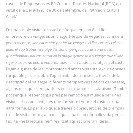
castell de Requesens és Bé Cultural d’Interès Nacional (BCIN) en
virtut de la Llei 9/1993, de 30 de setembre, del Patrimoni Cultural
Català.
En una simple visita al castell de Requesens no és difícil
emprendre un viatge. Sí, un viatge. Perquè de vegades, com deia
Josep Vicente, «
no cal viatjar per fer un viatge: si el lloc existeix i el teu
ànim el sap trobar, el viatge t’és donat perquè hauràs sortit de la
quotidianitat i hauràs entrat en la màgia generosa del viatge: que el lloc
sigui a tocar, no tindrà importància
». I si en aquest «viatge» pel castell
llegim algunes de les impressions d’antics visitants, excursionistes
i arqueòlegs, se’ns obre l’oportunitat de conèixer, a través de la
descripció del paisatge, diferents perspectives i valors del passat,
alguns dels quals enquadrats en la cultura del catalanisme. També
pot ser que l’esperit sigui pres per l’emoció estimulada per unes
visions i il·lusions antigues que fan viure i veure el castell d’una
altra forma. És per això que, a través d’obres, articles de premsa i
fulls de visita, l’ortografia dels quals ha estat normalitzada per a
facilitar-ne la lectura, hem realitzat aquest itinerari literari.