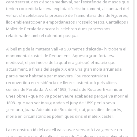
caracteritzat, des d’època medieval, per l’existència de masos que
tenien concedida la seva explotació. Històricament, al santuari del
veïnat s’hi celebrava la processó de Tramuntana des de Figueres,
lloc emblemàtic per a empordanesos i rossellonesos. Cantallops i
Mollet de Peralada encara hi celebren dues processons
relacionades amb el calendari pasqual.
Al bell mig de la mateixa vall –a 500 metres d’alçada– hi trobem el
monumental castell de Requesens. Aquesta gran fortalesa
medieval, el perímetre de la qual era gairebé el mateix que
actualment, a finals del segle XIX era una gran mola arruïnada i
parcialment habitada per masovers. Fou reconstruïda i
reconvertida en residència de lleure i ostentació pels últims
comtes de Peralada. Així, el 1893, Tomàs de Rocabertí va iniciar
unes obres –que no va poder veure acabades perquè va morir el
1898– que van ser inaugurades el juny de 1899 per la seva
germana, Joana Adelaida de Rocabertí, qui, pocs dies després,
moria en circumstàncies polèmiques dins el mateix castell.
La reconstrucció del castell va causar sensació i va generar un
gran impacte social i cultural arreu de Catalunya, especialment en