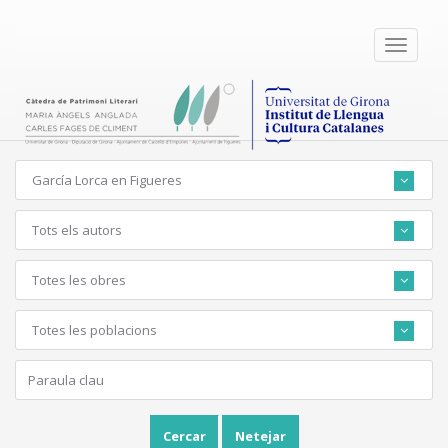
Toggle
navigati
García Lorca en Figueres
Tots els autors
Totes les obres
Totes les poblacions
Cercar
Netejar