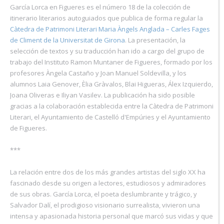
García Lorca en Figueres es el número 18 de la colección de
itinerario literarios autoguiados que publica de forma regular la
Càtedra de Patrimoni Literari Maria Àngels Anglada – Carles Fages
de Climent de la Universitat de Girona
. La presentación, la
selección de textos y su traducción han ido a cargo del grupo de
trabajo del Instituto Ramon Muntaner de Figueres, formado por los
profesores Àngela Castaño y Joan Manuel Soldevilla, y los
alumnos Laia Genover, Èlia Gràvalos, Blai Higueras, Álex Izquierdo,
Joana Oliveras e Iliyan Vasilev. La publicación ha sido posible
gracias a la colaboración establecida entre la Càtedra de Patrimoni
Literari, el Ayuntamiento de Castelló d'Empúries y el Ayuntamiento
de Figueres.
***
La relación entre dos de los más grandes artistas del siglo XX ha
fascinado desde su origen a lectores, estudiosos y admiradores
de sus obras. García Lorca, el poeta deslumbrante y trágico, y
Salvador Dalí, el prodigioso visionario surrealista, vivieron una
intensa y apasionada historia personal que marcó sus vidas y que