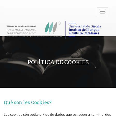
Toggle
navigati
POLÍTICA DE COOKIES
Què son les Cookies?
Les cookies són petits arxius de dades que es reben al terminal des