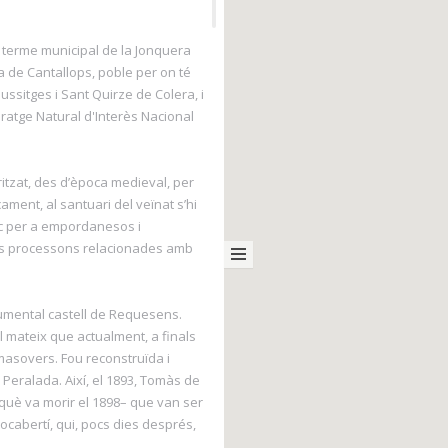
 terme municipal de la Jonquera
 de Cantallops, poble per on té
ussitges i Sant Quirze de Colera, i
aratge Natural d'Interès Nacional
ritzat, des d’època medieval, per
ament, al santuari del veïnat s’hi
ic per a empordanesos i
ues processons relacionades amb
numental castell de Requesens.
l mateix que actualment, a finals
masovers. Fou reconstruïda i
 Peralada. Així, el 1893, Tomàs de
què va morir el 1898– que van ser
cabertí, qui, pocs dies després,