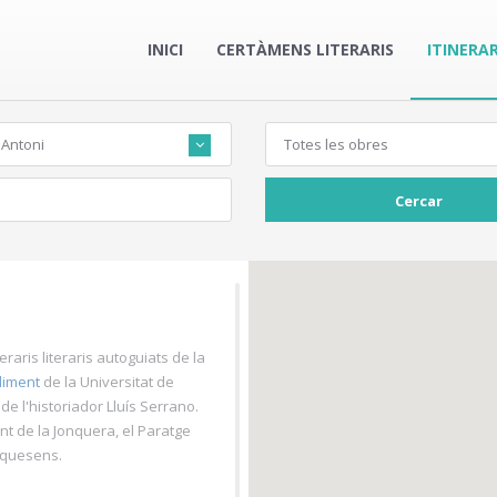
INICI
CERTÀMENS LITERARIS
ITINERAR
 Antoni
Totes les obres
Cercar
neraris literaris autoguiats de la
liment
de la Universitat de
de l'historiador Lluís Serrano.
ent de la Jonquera, el Paratge
Requesens.