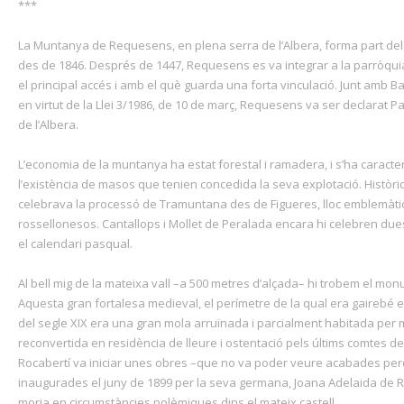
***
La Muntanya de Requesens, en plena serra de l’Albera, forma part del
des de 1846. Després de 1447, Requesens es va integrar a la parròquia
el principal accés i amb el què guarda una forta vinculació. Junt amb Ba
en virtut de la Llei 3/1986, de 10 de març, Requesens va ser declarat P
de l’Albera.
L’economia de la muntanya ha estat forestal i ramadera, i s’ha caracte
l’existència de masos que tenien concedida la seva explotació. Històric
celebrava la processó de Tramuntana des de Figueres, lloc emblemàt
rossellonesos. Cantallops i Mollet de Peralada encara hi celebren d
el calendari pasqual.
Al bell mig de la mateixa vall –a 500 metres d’alçada– hi trobem el mo
Aquesta gran fortalesa medieval, el perímetre de la qual era gairebé e
del segle XIX era una gran mola arruïnada i parcialment habitada per 
reconvertida en residència de lleure i ostentació pels últims comtes de
Rocabertí va iniciar unes obres –que no va poder veure acabades per
inaugurades el juny de 1899 per la seva germana, Joana Adelaida de Ro
moria en circumstàncies polèmiques dins el mateix castell.