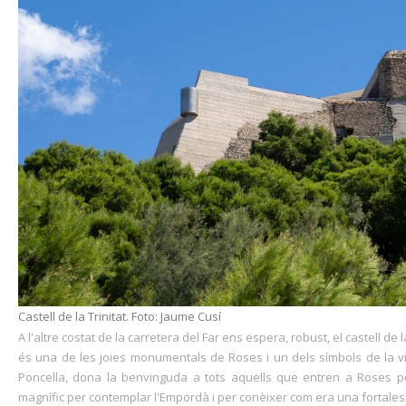
Castell de la Trinitat. Foto: Jaume Cusí
A l'altre costat de la carretera del Far ens espera, robust, el castell de 
és una de les joies monumentals de Roses i un dels símbols de la vi
Poncella, dona la benvinguda a tots aquells que entren a Roses pe
magnífic per contemplar l'Empordà i per conèixer com era una fortalesa