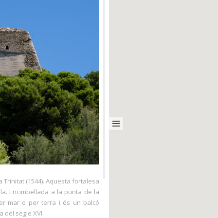
la Trinitat (1544). Aquesta fortalesa
la. Encimbellada a la punta de la
r mar o per terra i és un balcó
 del segle XVI.