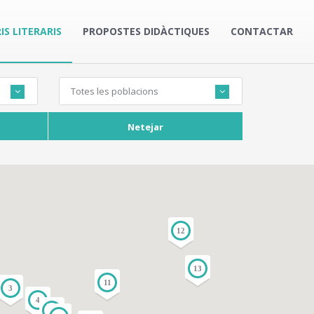
IS LITERARIS
PROPOSTES DIDÀCTIQUES
CONTACTAR
Totes les poblacions
Netejar
12
13
11
3
4
5