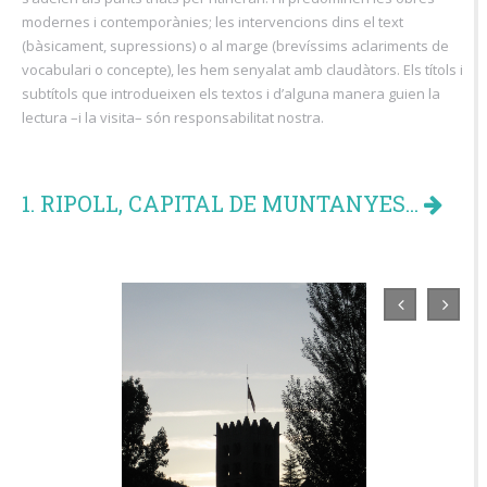
modernes i contemporànies; les intervencions dins el text
(bàsicament, supressions) o al marge (brevíssims aclariments de
vocabulari o concepte), les hem senyalat amb claudàtors. Els títols i
subtítols que introdueixen els textos i d’alguna manera guien la
lectura –i la visita– són responsabilitat nostra.
1. RIPOLL, CAPITAL DE MUNTANYES...