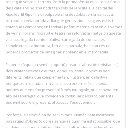
resseguir sobre el terreny. Però la permanència en la consciència
dels catalans no s’ha nodrit tan sols de la visita a la capital del
Ripollès. El Ripoll físic i palpable s’ha desdoblat en la narrativa,
recreada i reelaborada al llarg de generacions, segons estils i
estètiques canviants; en l’estímul poètic, materialitzat en els versos
de veïns i forans; fins i tot el teatre ha reforçat la imatge d’aquesta
vila, atrafegada i contemplativa, carregada de contrastos i
complexitats. La literatura, l’art de la paraula, ha estat i és un
poderós productor de l’imaginari ripollenc en el marc català.
És per això que ha semblat oportú posar a l’abast dels visitants (i
dels vilatans) textos d’autors, èpoques, estils i objectius ben
diferents: relats que complementen, il·lustren, en definitiva
enriqueixen l’estada en la vila i el seu entorn més immediat;
notícies que ens fan present allò més intangible, que convoquen
allò desaparegut, que conviden a continuar pensant, parlant i
escrivint sobre el present, el passat i l’esdevenidor.
Per força la selecció ha de ser limitada. Només hem incorporat
passatges d’obres (o obres senceres quan ha estat possible) que
s’adeien als punts triats per l’itinerari. Hi predominen les obres