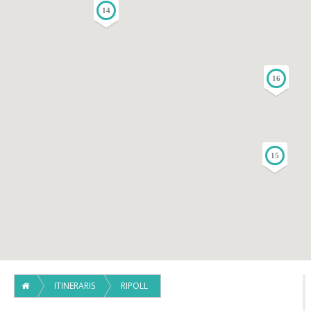
14
16
15
ITINERARIS
RIPOLL