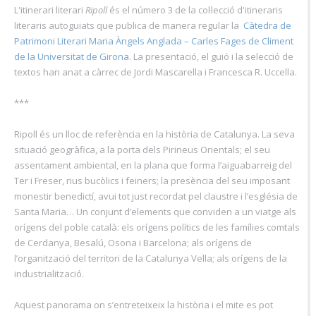
L'itinerari literari
Ripoll
és el número 3 de la col·lecció d'itineraris
literaris autoguiats que publica de manera regular la
Càtedra de
Patrimoni Literari Maria Àngels Anglada – Carles Fages de Climent
de la Universitat de Girona
. La presentació, el guió i la selecció de
textos han anat a càrrec de Jordi Mascarella i Francesca R. Uccella.
***
Ripoll és un lloc de referència en la història de Catalunya. La seva
situació geogràfica, a la porta dels Pirineus Orientals; el seu
assentament ambiental, en la plana que forma l’aiguabarreig del
Ter i Freser, rius bucòlics i feiners; la presència del seu imposant
monestir benedictí, avui tot just recordat pel claustre i l’església de
Santa Maria… Un conjunt d’elements que conviden a un viatge als
orígens del poble català: els orígens polítics de les famílies comtals
de Cerdanya, Besalú, Osona i Barcelona; als orígens de
l’organització del territori de la Catalunya Vella; als orígens de la
industrialització.
Aquest panorama on s’entreteixeix la història i el mite es pot