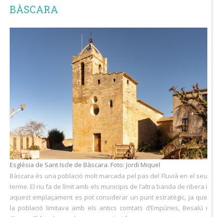
BÀSCARA
Església de Sant Iscle de Bàscara. Foto: Jordi Miquel
Bàscara és una població molt marcada pel pas del Fluvià en el seu
terme. El riu fa de límit amb els municipis de l’altra banda de ribera i
aquest emplaçament es pot considerar un punt estratègic, ja que
la població limitava amb els antics comtats d’Empúries, Besalú i