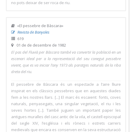
no pots deixar de ser roca de riu.
«El pessebre de Bàscara»
Revista de Banyoles
619
01 de de desembre de 1982
El pas del Fluvià per Bàscara també va convertir la població en un
escenari ideal per a la representació del seu conegut pessebre
vivent, que es va iniciar l’any 1973 als paratges naturals de la riba
dreta del riu.
El pessebre de Bàscara és un espectacle a l’aire lliure
inspirat en els clàssics pessebres que en aquestes diades
fem a les nostres llars. [...] El marc és escaient: fonts, coves
naturals, penyasegats, una singular vegetació, el riu i les
seves hortes [...]. També juguen un important paper les
antigues muralles del casc antic de la vila, el castell episcopal
del segle XIV, l’església i els rònecs i estrets carrers
medievals que encara es conserven en la seva estructuració