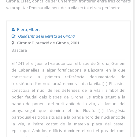
Girona. El fet, doncs, de ser un territori fronterer entre tres comtats
va propiciar l’emmurallament de la vila en tot el seu perímetre.
Riera, Albert
Quaderns de la Revista de Girona
Girona: Diputació de Girona, 2001
Bàscara
El 1241 el rei Jaume I va autoritzar el bisbe de Girona, Guillem
de Cabanelles, a alçar fortificacions a Bàscara, en la que
constitueix la primera referència documentada de
l’existència d’un nucli urbà emmurallat a la vila. [...] El castell
constituïa el nucli de les defenses de la vila i símbol del
poder feudal dels bisbes de Girona. Es troba situat a la
banda de ponent del nucli antic de la vila, al damunt del
penya-segat que domina el riu Fluvià. [...] L’església
parroquial es troba situada a la banda nord del nucli antic de
la vila, a l’altre costat de la mateixa plaça del castell
episcopal. Ambdós edificis dominen el riu i el pas del camí