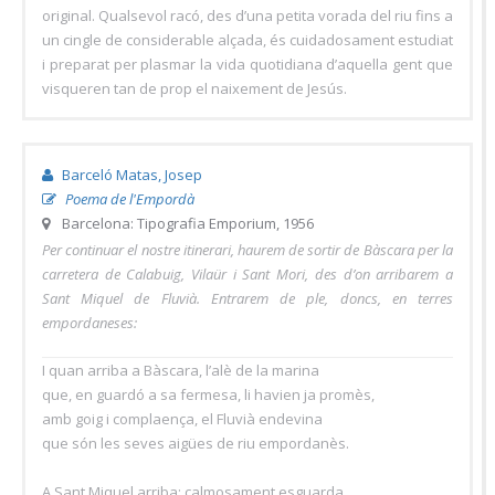
original. Qualsevol racó, des d’una petita vorada del riu fins a
un cingle de considerable alçada, és cuidadosament estudiat
i preparat per plasmar la vida quotidiana d’aquella gent que
visqueren tan de prop el naixement de Jesús.
Barceló Matas, Josep
Poema de l'Empordà
Barcelona: Tipografia Emporium, 1956
Per continuar el nostre itinerari, haurem de sortir de Bàscara per la
carretera de Calabuig, Vilaür i Sant Mori, des d’on arribarem a
Sant Miquel de Fluvià. Entrarem de ple, doncs, en terres
empordaneses:
I quan arriba a Bàscara, l’alè de la marina
que, en guardó a sa fermesa, li havien ja promès,
amb goig i complaença, el Fluvià endevina
que són les seves aigües de riu empordanès.
A Sant Miquel arriba; calmosament esguarda