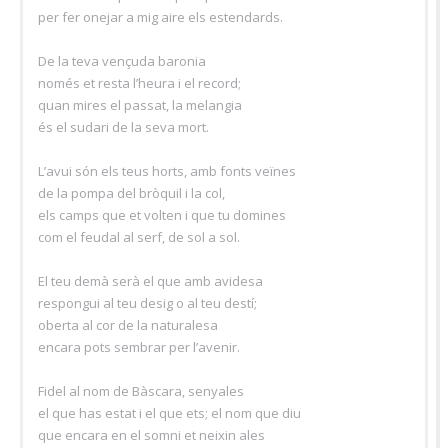
per fer onejar a mig aire els estendards.
De la teva vençuda baronia
només et resta l’heura i el record;
quan mires el passat, la melangia
és el sudari de la seva mort.
L’avui són els teus horts, amb fonts veïnes
de la pompa del bròquil i la col,
els camps que et volten i que tu domines
com el feudal al serf, de sol a sol.
El teu demà serà el que amb avidesa
respongui al teu desig o al teu destí;
oberta al cor de la naturalesa
encara pots sembrar per l’avenir.
Fidel al nom de Bàscara, senyales
el que has estat i el que ets; el nom que diu
que encara en el somni et neixin ales