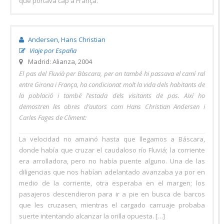
que portava cap a França.
Andersen, Hans Christian
Viaje por España
Madrid: Alianza, 2004
El pas del Fluvià per Bàscara, per on també hi passava el camí ral
entre Girona i França, ha condicionat molt la vida dels habitants de
la població i també l’estada dels visitants de pas. Així ho
demostren les obres d’autors com Hans Christian Andersen i
Carles Fages de Climent:
La velocidad no amainó hasta que llegamos a Báscara,
donde había que cruzar el caudaloso río Fluviá; la corriente
era arrolladora, pero no había puente alguno. Una de las
diligencias que nos habían adelantado avanzaba ya por en
medio de la corriente, otra esperaba en el margen; los
pasajeros descendieron para ir a pie en busca de barcos
que les cruzasen, mientras el cargado carruaje probaba
suerte intentando alcanzar la orilla opuesta. […]