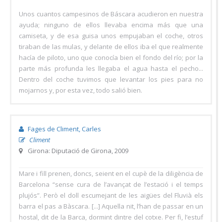
Unos cuantos campesinos de Báscara acudieron en nuestra
ayuda; ninguno de ellos llevaba encima más que una
camiseta, y de esa guisa unos empujaban el coche, otros
tiraban de las mulas, y delante de ellos iba el que realmente
hacía de piloto, uno que conocía bien el fondo del río; por la
parte más profunda les llegaba el agua hasta el pecho...
Dentro del coche tuvimos que levantar los pies para no
mojarnos y, por esta vez, todo salió bien.
Fages de Climent, Carles
Climent
Girona: Diputació de Girona, 2009
Mare i fill prenen, doncs, seient en el cupè de la diligència de
Barcelona “sense cura de l’avançat de l’estació i el temps
plujós”. Però el doll escumejant de les aigües del Fluvià els
barra el pas a Bàscara. [...] Aquella nit, l’han de passar en un
hostal, dit de la Barca, dormint dintre del cotxe. Per fi, l’estuf