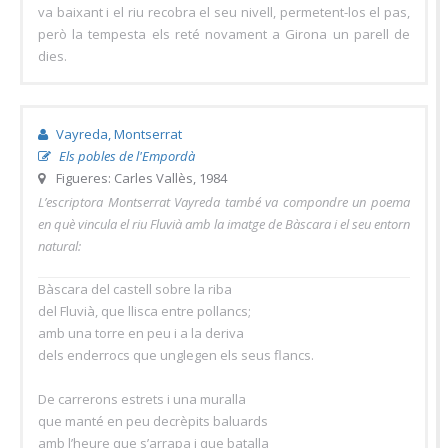
va baixant i el riu recobra el seu nivell, permetent-los el pas,
però la tempesta els reté novament a Girona un parell de
dies.
Vayreda, Montserrat
Els pobles de l'Empordà
Figueres: Carles Vallès, 1984
L’escriptora Montserrat Vayreda també va compondre un poema
en què vincula el riu Fluvià amb la imatge de Bàscara i el seu entorn
natural:
Bàscara del castell sobre la riba
del Fluvià, que llisca entre pollancs;
amb una torre en peu i a la deriva
dels enderrocs que unglegen els seus flancs.
De carrerons estrets i una muralla
que manté en peu decrèpits baluards
amb l’heure que s’arrapa i que batalla