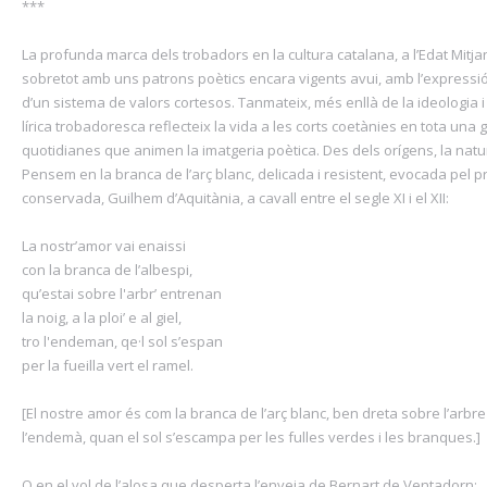
***
La profunda marca dels trobadors en la cultura catalana, a l’Edat Mitja
sobretot amb uns patrons poètics encara vigents avui, amb l’expressió
d’un sistema de valors cortesos. Tanmateix, més enllà de la ideologia i
lírica trobadoresca reflecteix la vida a les corts coetànies en tota un
quotidianes que animen la imatgeria poètica. Des dels orígens, la natu
Pensem en la branca de l’arç blanc, delicada i resistent, evocada pel
conservada, Guilhem d’Aquitània, a cavall entre el segle XI i el XII:
La nostr’amor vai enaissi
con la branca de l’albespi,
qu’estai sobre l'arbr’ entrenan
la noig, a la ploi’ e al giel,
tro l'endeman, qe·l sol s’espan
per la fueilla vert el ramel.
[El nostre amor és com la branca de l’arç blanc, ben dreta sobre l’arbre d
l’endemà, quan el sol s’escampa per les fulles verdes i les branques.]
O en el vol de l’alosa que desperta l’enveja de Bernart de Ventadorn: