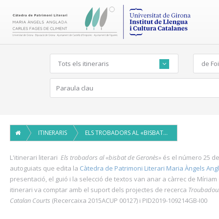
Tots els itineraris
de Foi
ITINERARIS
ELS TROBADORS AL «BISBAT DE GERONÈS»
L'itinerari literari
Els trobadors al «bisbat de Geronès»
és el número 25 de la
autoguiats que edita la
Càtedra de Patrimoni Literari Maria Àngels Ang
presentació, el guió i la selecció de textos van anar a càrrec de Míria
itinerari va comptar amb el suport dels projectes de recerca
Troubadour
Catalan Courts
(Recercaixa 2015ACUP 00127) i PID2019-109214GB-I00