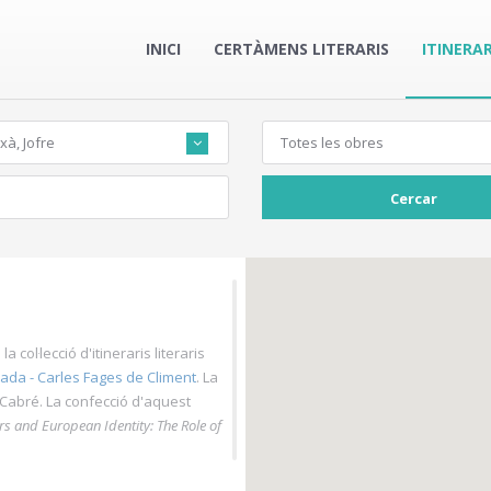
INICI
CERTÀMENS LITERARIS
ITINERAR
xà, Jofre
Totes les obres
Cercar
 col·lecció d'itineraris literaris
lada - Carles Fages de Climent
. La
m Cabré. La confecció d'aquest
s and European Identity: The Role of