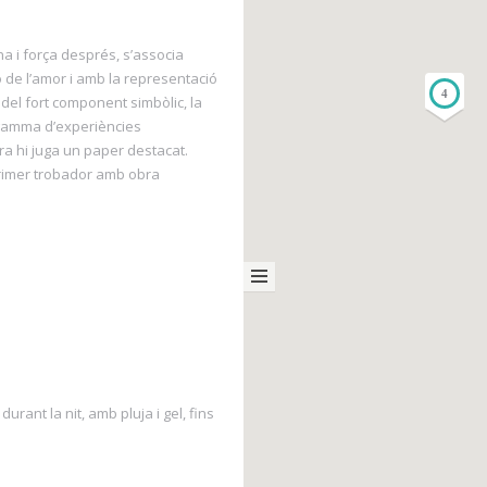
na i força després, s’associa
 de l’amor i amb la representació
4
 del fort component simbòlic, la
a gamma d’experiències
ra hi juga un paper destacat.
 primer trobador amb obra
urant la nit, amb pluja i gel, fins