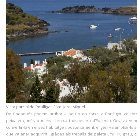
Vista parcial de Portlligat. Foto: Jordi Miquel
De Cadaqués podem arribar a peu o en cotxe a Portlligat, cèlebr
peixatera, més o menys bruixa i dispesera d’Eugeni d’Ors, va vend
convertir-la en el seu habitatge i, posteriorment, el geni va ampliar-lo
que va anar adquirint i gràcies als treballs del paleta Emili Puignau, 