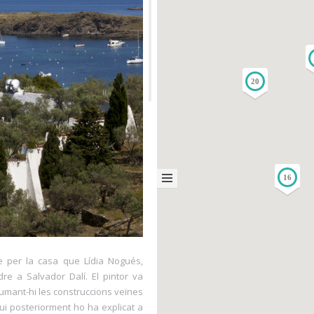
20
16
e per la casa que Lídia Nogués,
re a Salvador Dalí. El pintor va
 sumant-hi les construccions veïnes
qui posteriorment ho ha explicat a