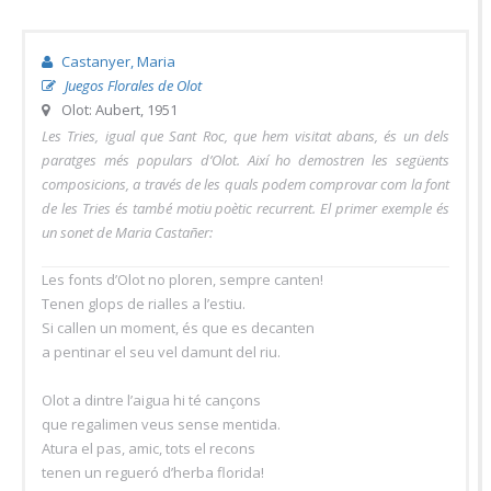
Castanyer, Maria
Juegos Florales de Olot
Olot: Aubert, 1951
Les Tries, igual que Sant Roc, que hem visitat abans, és un dels
paratges més populars d’Olot. Així ho demostren les següents
composicions, a través de les quals podem comprovar com la font
de les Tries és també motiu poètic recurrent. El primer exemple és
un sonet de Maria Castañer:
Les fonts d’Olot no ploren, sempre canten!
Tenen glops de rialles a l’estiu.
Si callen un moment, és que es decanten
a pentinar el seu vel damunt del riu.
Olot a dintre l’aigua hi té cançons
que regalimen veus sense mentida.
Atura el pas, amic, tots el recons
tenen un regueró d’herba florida!