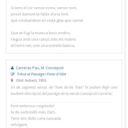
Si tens el cor sense esma, sense nom,
posa’l damunt la falda d’una font,
que s’esbandeixi en cada glop que canta!
Que et fugi la tristesa bosc endins,
l’aigua amb una cançó, tots els matins
te’l torni net, com una estrella blanca.
Carreras Pau, M. Concepció
Tribut al Paisatge i Fonts d'Olot
Olot: Aubert, 1953
En els següents versos de “Font de les Tries” hi podem llegir una
exultant descripció del paratge de la mà de Concepció Carreras:
Font ombrosa i regalada!
la de xarbotells més clars.
Tens cinc dolls i una cascada
refulgent,