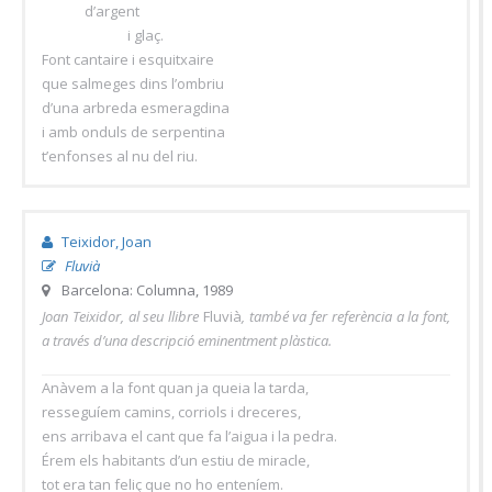
d’argent
i glaç.
Font cantaire i esquitxaire
que salmeges dins l’ombriu
d’una arbreda esmeragdina
i amb onduls de serpentina
t’enfonses al nu del riu.
Teixidor, Joan
Fluvià
Barcelona: Columna, 1989
Joan Teixidor, al seu llibre
Fluvià
, també va fer referència a la font,
a través d’una descripció eminentment plàstica.
Anàvem a la font quan ja queia la tarda,
resseguíem camins, corriols i dreceres,
ens arribava el cant que fa l’aigua i la pedra.
Érem els habitants d’un estiu de miracle,
tot era tan feliç que no ho enteníem.