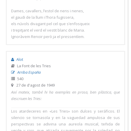
Dames, cavallers, l’estol de nens i nenes,
el gaudi de la llum i l’hora fugissera,
els núvols divagant pel cel que s’enfosqueix
i trepitjant el verd el vestit blanc de Maria.
Ignoràvem Renoir però ja el pressentíem.
Alot
La Font de les Tries
Arriba España
540
27 de d'agost de 1949
Així mateix, també hi ha exemples en prosa, ben plàstica, que
descriuen les Tries:
Los atardeceres en «Les Tries» son dulces y seráficos. El
silencio se tornasola y en la vaguedad ampulosa de sus
perspectivas se adivina una aureola musical, teñida de
verde y rojo, que atizada suavemente por la soledad, no