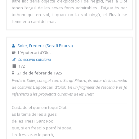
altre lloc seria objecte d’explotació i de negoci, mes a Olot
tenen l’orgull de les seves fonts admirables i l’aigua és per
tothom qui en vol, i quan no la vol ningú, el Fluvià se
l’emmena camí del mar.
Soler, Frederic (Serafí Pitarra)
L'Apotecari d'Olot
La escena catalana
172
21 de de febrer de 1925
Frederic Soler, conegut com a Serafí Pitarra, és autor de la comèdia
de costums
L’apotecari d’Olot
. En un fragment de l’escena V es fa
referència a les propietats curatives de les Tries:
Cuidado el que em toqui Olot.
És la terra de les aigües
de les Tries i Sant Roc
que, si en fresc lo porró hi posa,
li refrescaran lo porró,