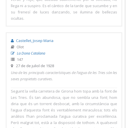
llega ni a suspiro. Es el cántico de la tarde que sucumbe y en
su frenesí de luces danzando, se ilumina de bellezas
ocultas.
Castellet, Josep Maria
Olot
La Dona Catalana
147
27 de de juliol de 1928
Una de les principals característiques de l’aigua de les Tries són les
seves propietats curatives.
Seguint la vella carretera de Girona hom topa amb la font de
Les Tries. És tan abundosa, que no sembla una font; hom
diria que és un torrent desbocat, amb la circumstància que
l’aigua d’aquesta font és veritablement miraculosa; tots els
anàlisis l’han proclamada l’aigua curativa per excel·lència.
Però malgrat tot, està a la disposició de tothom. A qualsevol