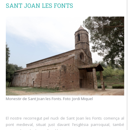
SANT JOAN LES FONTS
Monestir de Sant Joan les Fonts. Foto: Jordi Miquel
El nostre recorregut pel nucli de Sant Joan les Fonts comença al
pont medieval, situat just davant l’església parroquial, també