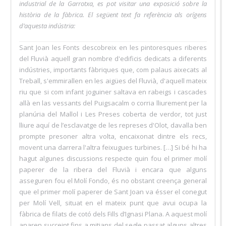
industrial de la Garrotxa, es pot visitar una exposició sobre la
història de la fàbrica. El següent text fa referència als orígens
d’aquesta indústria:
Sant Joan les Fonts descobreix en les pintoresques riberes
del Fluvià aquell gran nombre d'edificis dedicats a diferents
indústries, importants fàbriques que, com palaus aixecats al
Treball, s'emmirallen en les aigües del Fluvià, d'aquell mateix
riu que si com infant joguiner saltava en rabeigs i cascades
allà en las vessants del Puigsacalm o corria lliurement per la
planúria del Mallol i Les Preses coberta de verdor, tot just
lliure aquí de l’esclavatge de les represes d'Olot, davalla ben
prompte presoner altra volta, encaixonat dintre els recs,
movent una darrera l'altra feixugues turbines. […] Si bé hi ha
hagut algunes discussions respecte quin fou el primer molí
paperer de la ribera del Fluvià i encara que alguns
asseguren fou el Molí Fondo, és no obstant creença general
que el primer molí paperer de Sant Joan va ésser el conegut
per Molí Vell, situat en el mateix punt que avui ocupa la
fàbrica de filats de cotó dels Fills d’Ignasi Plana. A aquest molí
anaren succeint fins a mitjans del segle passat alguns altres