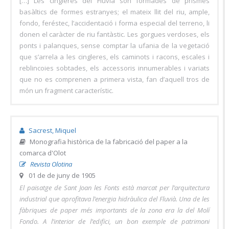
[…] Les cingleres del Fluvià són formades de prismes
basàltics de formes estranyes; el mateix llit del riu, ample,
fondo, feréstec, l’accidentació i forma especial del terreno, li
donen el caràcter de riu fantàstic. Les gorgues verdoses, els
ponts i palanques, sense comptar la ufania de la vegetació
que s’arrela a les cingleres, els caminots i racons, escales i
reblincoies sobtades, els accessoris innumerables i variats
que no es comprenen a primera vista, fan d’aquell tros de
món un fragment característic.
Sacrest, Miquel
Monografia històrica de la fabricació del paper a la
comarca d'Olot
Revista Olotina
01 de de juny de 1905
El paisatge de Sant Joan les Fonts està marcat per l’arquitectura
industrial que aprofitava l’energia hidràulica del Fluvià. Una de les
fàbriques de paper més importants de la zona era la del Molí
Fondo. A l’interior de l’edifici, un bon exemple de patrimoni