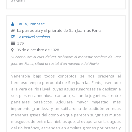
espíritu.
Caula, Francesc
La parroquia y el priorato de San Juan las Fonts
La tradició catalana
579
06 de d'octubre de 1928
Si continuem el curs del riu, trobarem el monestir romànic de Sant
Joan les Fonts, situat al costat d’un meandre del Fluvià.
Venerable bajo todos conceptos se nos presenta el
hermoso templo parroquial de San Juan las Fonts, asentado
a la vera del río Fluviá, cuyas aguas rumorosas se deslizan a
sus pies en armoniosa canturia, saltando juguetonas entre
peñalares basálticos. Adquiere mayor majestad, más
imponente grandeza y un sutil aroma de tradición en esas
mañanas grises del otoño en que parecen surgir sus muros
musgosos de entre las nieblas que, al evaporarse las aguas
del río histórico, ascienden en amplios girones por breñas y