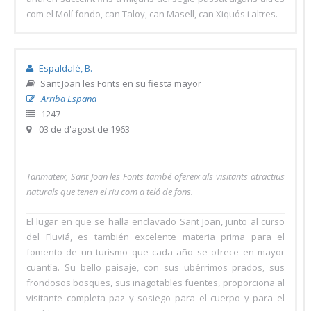
com el Molí fondo, can Taloy, can Masell, can Xiquós i altres.
Espaldalé, B.
Sant Joan les Fonts en su fiesta mayor
Arriba España
1247
03 de d'agost de 1963
Tanmateix, Sant Joan les Fonts també ofereix als visitants atractius
naturals que tenen el riu com a teló de fons.
El lugar en que se halla enclavado Sant Joan, junto al curso
del Fluviá, es también excelente materia prima para el
fomento de un turismo que cada año se ofrece en mayor
cuantía. Su bello paisaje, con sus ubérrimos prados, sus
frondosos bosques, sus inagotables fuentes, proporciona al
visitante completa paz y sosiego para el cuerpo y para el