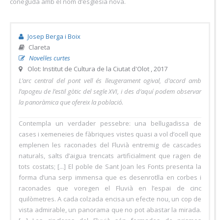
coneguda amb el nom d’església nova.
Josep Berga i Boix
Clareta
Novel·les curtes
Olot: Institut de Cultura de la Ciutat d'Olot , 2017
L’arc central del pont vell és lleugerament ogival, d’acord amb
l’apogeu de l’estil gòtic del segle XVI, i des d’aquí podem observar
la panoràmica que ofereix la població.
Contempla un verdader pessebre: una bellugadissa de
cases i xemeneies de fàbriques vistes quasi a vol d’ocell que
emplenen les raconades del Fluvià entremig de cascades
naturals, salts d’aigua trencats artificialment que ragen de
tots costats; [...] El poble de Sant Joan les Fonts presenta la
forma d’una serp immensa que es desenrotlla en corbes i
raconades que voregen el Fluvià en l’espai de cinc
quilòmetres. A cada colzada encisa un efecte nou, un cop de
vista admirable, un panorama que no pot abastar la mirada.