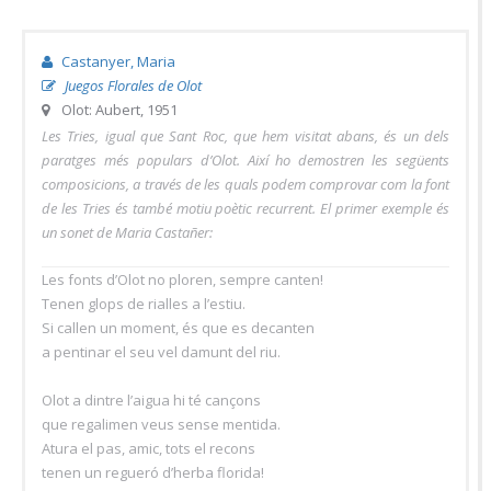
Castanyer, Maria
Juegos Florales de Olot
Olot: Aubert, 1951
Les Tries, igual que Sant Roc, que hem visitat abans, és un dels
paratges més populars d’Olot. Així ho demostren les següents
composicions, a través de les quals podem comprovar com la font
de les Tries és també motiu poètic recurrent. El primer exemple és
un sonet de Maria Castañer:
Les fonts d’Olot no ploren, sempre canten!
Tenen glops de rialles a l’estiu.
Si callen un moment, és que es decanten
a pentinar el seu vel damunt del riu.
Olot a dintre l’aigua hi té cançons
que regalimen veus sense mentida.
Atura el pas, amic, tots el recons
tenen un regueró d’herba florida!