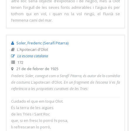
altre lloc seria objecte d’explotació i de negoci, mes a Olot
tenen l’orgull de les seves fonts admirables i l’aigua és per
tothom qui en vol, i quan no la vol ningú, el Fluvià se
l’emmena camí del mar.
Soler, Frederic (Serafí Pitarra)
L'Apotecari d'Olot
La escena catalana
172
21 de de febrer de 1925
Frederic Soler, conegut com a Serafí Pitarra, és autor de la comèdia
de costums
L’apotecari d’Olot
. En un fragment de l’escena V es fa
referència a les propietats curatives de les Tries:
Cuidado el que em toqui Olot.
És la terra de les aigües
de les Tries i Sant Roc
que, si en fresc lo porró hi posa,
li refrescaran lo porró,