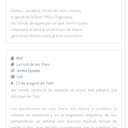
Dames, cavallers, l’estol de nens i nenes,
el gaudi de la llum i l’hora fugissera,
els núvols divagant pel cel que s’enfosqueix
i trepitjant el verd el vestit blanc de Maria.
Ignoràvem Renoir però ja el pressentíem.
Alot
La Font de les Tries
Arriba España
540
27 de d'agost de 1949
Així mateix, també hi ha exemples en prosa, ben plàstica, que
descriuen les Tries:
Los atardeceres en «Les Tries» son dulces y seráficos. El
silencio se tornasola y en la vaguedad ampulosa de sus
perspectivas se adivina una aureola musical, teñida de
verde y rojo, que atizada suavemente por la soledad, no