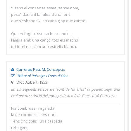
Si tens el cor sense esma, sense nom,
posa’l damunt la falda d’una font,
que s’esbandeixi en cada glop que canta!
Que et fugi la tristesa bosc endins,
l’aigua amb una cançó, tots els matins
te’l torni net, com una estrella blanca.
Carreras Pau, M. Concepció
Tribut al Paisatge i Fonts d'Olot
Olot: Aubert, 1953
En els següents versos de “Font de les Tries” hi podem llegir una
exultant descripció del paratge de la mà de Concepció Carreras:
Font ombrosa i regalada!
la de xarbotells més clars.
Tens cinc dolls i una cascada
refulgent,