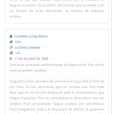
llega ni a suspiro. Es el cántico de la tarde que sucumbe y en
su frenesí de luces danzando, se ilumina de bellezas
ocultas.
Castellet, Josep Maria
Olot
La Dona Catalana
147
27 de de juliol de 1928
Una de les principals característiques de l’aigua de les Tries són les
seves propietats curatives.
Seguint la vella carretera de Girona hom topa amb la font de
Les Tries. És tan abundosa, que no sembla una font; hom
diria que és un torrent desbocat, amb la circumstància que
l’aigua d’aquesta font és veritablement miraculosa; tots els
anàlisis l’han proclamada l’aigua curativa per excel·lència.
Però malgrat tot, està a la disposició de tothom. A qualsevol