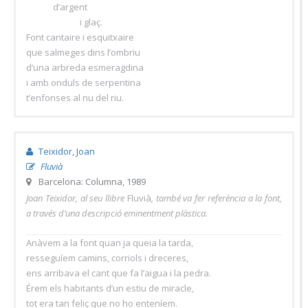
d’argent
i glaç.
Font cantaire i esquitxaire
que salmeges dins l’ombriu
d’una arbreda esmeragdina
i amb onduls de serpentina
t’enfonses al nu del riu.
Teixidor, Joan
Fluvià
Barcelona: Columna, 1989
Joan Teixidor, al seu llibre
Fluvià
, també va fer referència a la font,
a través d’una descripció eminentment plàstica.
Anàvem a la font quan ja queia la tarda,
resseguíem camins, corriols i dreceres,
ens arribava el cant que fa l’aigua i la pedra.
Érem els habitants d’un estiu de miracle,
tot era tan feliç que no ho enteníem.