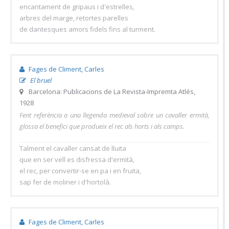
encantament de gripaus i d'estrelles,
arbres del marge, retortes parelles
de dantesques amors fidels fins al turment.
Fages de Climent, Carles
El bruel
Barcelona: Publicacions de La Revista-Impremta Atlés,
1928
Fent referència a una llegenda medieval sobre un cavaller ermità,
glossa el benefici que produeix el rec als horts i als camps.
Talment el cavaller cansat de lluita
que en ser vell es disfressa d'ermità,
el rec, per convertir-se en pa i en fruita,
sap fer de moliner i d'hortolà.
Fages de Climent, Carles