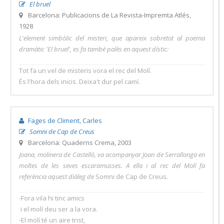
El bruel
Barcelona: Publicacions de La Revista-Impremta Atlés,
1928
L'element simbòlic del misteri, que apareix sobretot al poema
dramàtic 'El bruel', es fa també palès en aquest dístic:
Tot fa un vel de misteris vora el rec del Molí.
És l'hora dels inicis. Deixa't dur pel camí.
Fages de Climent, Carles
Somni de Cap de Creus
Barcelona: Quaderns Crema, 2003
Joana, molinera de Castelló, va acompanyar Joan de Serrallonga en
moltes de les seves escaramusses. A ella i al rec del Molí fa
referència aquest diàleg de
Somni de Cap de Creus
.
-Fora vila hi tinc amics
i el molí deu ser a la vora.
-El molí té un aire trist,