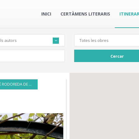
INICI
CERTÀMENS LITERARIS
ITINERAR
ls autors
Totes les obres
Cercar
JARDÍ MERCÈ RODOREDA DE L'IEC