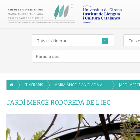
Tots els itineraris
Tots e
ITINERARIS
MARIA ÀNGELS ANGLADA A BARCELONA
JARDÍ MERCÈ RODOREDA DE L'IEC