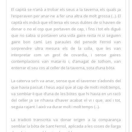
El capità se n’anà a trobar els seus a la taverna, els quals ja
l’esperaven per anar-ne a fer una altra de molt grossa (...). El
capità els indicà que ell tenia els seus dubtes de si havien de
donar o no el cop que portaven de cap, i fins i tot els digué
que no sabia si portaven una vida gaire recta ni si seguien
gaire bon camí. Les paraules del penedit Ferriol van
sorprendre ultra mesura els de la colla, que les van
interpretar com un gest de covardia, i sense gaires
contemplacions van matar-lo i, d’amagat de tothom, van
enterrar el seu cos al celler de la taverna, sota d’una bóta.
La caterva se’n va anar, sense que el taverner s’adonés del
que havia passat. I heus aquí que al cap de molt i molt temps,
va semblar-li que d’una de les bótes que hi havia en un racó
del celler ja se n’havia d’haver acabat el vi i que, així i tot,
seguia rajant. I això va durar molt i molt temps (...).
La tradició transcrita va donar origen a la comparança
semblar la bóta de Sant Ferriol, aplicada a les coses de llarga