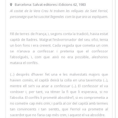
Barcelona: Salvat editores i Edicions 62, 1983
Al costat de la Vera Creu hi trobem les relíquies de Sant Ferriol,
personatge que ha suscitat llegendes com la que ara us expliquem.
Fill de terres de França, i, segons conta la tradició, havia estat
capità de lladres. Malgrat l’esborronador del seu ofici, tenia
un bon fons i era creient. Cada vegada que cometia un crim
se n’anava a confessar i pretenia que el confessor
l’absolgués, i, com que això no era possible, aleshores
matava el confés.
(...) després d’haver fet una e les malvestats majors que
havien comès, el capità deixà la colla en una tavernota (...),
mentre ell se’n va anar a confessar (...). El confessor el va
conèixer i, per tant, va témer la fi que li esperava, si no
l’absolia. El confés li prometé absoldre’l, si es comprometia a
no cometre cap més crim, i parlà al cor del capità amb termes
tan convincents i tan sentits, que Ferriol va prometre al
sacerdot que no faria cap més crim, i aquest el va absoldre.