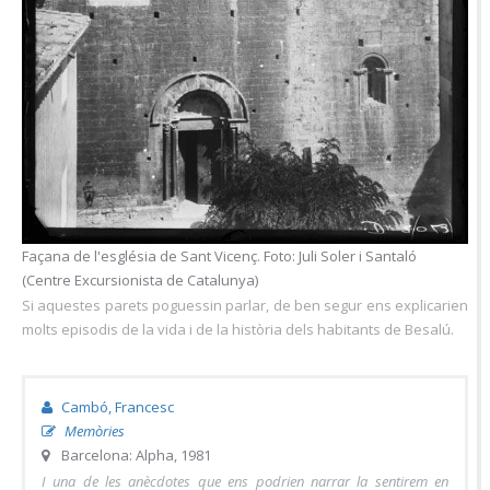
Façana de l'església de Sant Vicenç. Foto: Juli Soler i Santaló
(Centre Excursionista de Catalunya)
Si aquestes parets poguessin parlar, de ben segur ens explicarien
molts episodis de la vida i de la història dels habitants de Besalú.
Cambó, Francesc
Memòries
Barcelona: Alpha, 1981
I una de les anècdotes que ens podrien narrar la sentirem en