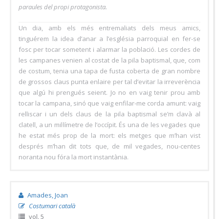
paraules del propi protagonista.
Un dia, amb els més entremaliats dels meus amics,
tinguérem la idea d’anar a l’església parroquial en fer-se
fosc per tocar sometent i alarmar la població. Les cordes de
les campanes venien al costat de la pila baptismal, que, com
de costum, tenia una tapa de fusta coberta de gran nombre
de grossos claus punta enlaire per tal d’evitar la irreverència
que algú hi prengués seient. Jo no en vaig tenir prou amb
tocar la campana, sinó que vaig enfilar-me corda amunt: vaig
relliscar i un dels claus de la pila baptismal se’m clavà al
clatell, a un mil·límetre de l’occípit. És una de les vegades que
he estat més prop de la mort: els metges que m’han vist
després m’han dit tots que, de mil vegades, nou-centes
noranta nou fóra la mort instantània.
Amades, Joan
Costumari català
vol. 5