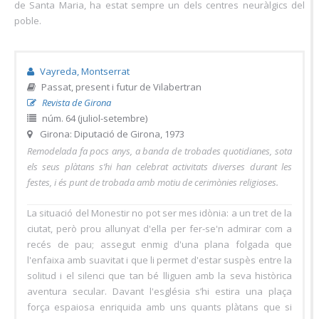
de Santa Maria, ha estat sempre un dels centres neuràlgics del
poble.
Vayreda, Montserrat
Passat, present i futur de Vilabertran
Revista de Girona
núm. 64 (juliol-setembre)
Girona: Diputació de Girona, 1973
Remodelada fa pocs anys, a banda de trobades quotidianes, sota
els seus plàtans s’hi han celebrat activitats diverses durant les
festes, i és punt de trobada amb motiu de cerimònies religioses.
La situació del Monestir no pot ser mes idònia: a un tret de la
ciutat, però prou allunyat d'ella per fer-se'n admirar com a
recés de pau; assegut enmig d'una plana folgada que
l'enfaixa amb suavitat i que li permet d'estar suspès entre la
solitud i el silenci que tan bé lliguen amb la seva històrica
aventura secular. Davant l'església s’hi estira una plaça
força espaiosa enriquida amb uns quants plàtans que si