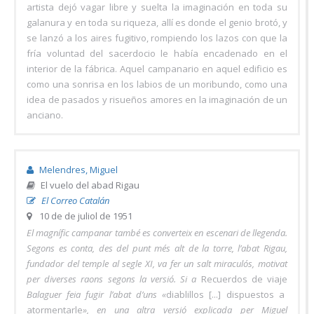
artista dejó vagar libre y suelta la imaginación en toda su
galanura y en toda su riqueza, allí es donde el genio brotó, y
se lanzó a los aires fugitivo, rompiendo los lazos con que la
fría voluntad del sacerdocio le había encadenado en el
interior de la fábrica. Aquel campanario en aquel edificio es
como una sonrisa en los labios de un moribundo, como una
idea de pasados y risueños amores en la imaginación de un
anciano.
Melendres, Miguel
El vuelo del abad Rigau
El Correo Catalán
10 de de juliol de 1951
El magnífic campanar també es converteix en escenari de llegenda.
Segons es conta, des del punt més alt de la torre, l’abat Rigau,
fundador del temple al segle XI, va fer un salt miraculós, motivat
per diverses raons segons la versió. Si a
Recuerdos de viaje
Balaguer feia fugir l’abat d’uns «
diablillos [...] dispuestos a
atormentarle
», en una altra versió explicada per Miguel