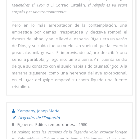
Melendres el 1951 a
El Correo Catalán
, el religiós es va veure
sorprès per una tramuntanada:
Pero en lo más arrebatador de la contemplación, una
embestida por demás irrespetuosa y decisiva rompió el
éxtasis del abad, y se le llevó al espacio. Rigau era un varón
de Dios, y su caída fue un vuelo. Un vuelo al que la leyenda
puso alas milagrosas. El improvisado pájaro describió una
sencilla parábola, y llegó incólume a tierra. Y ni cuenta se dió
de que su contacto con el suelo había sido taumatúrgico. A la
mañana siguiente, como una herencia del ave excepcional,
en el lugar del golpe empezó su canto líquido una fuente
cristalina.
Xampeny, Josep Maria
Llegendes de l'Empordà
Figueres: Editora empordanesa, 1980
En realitat, totes les versions de la llegenda volen explicar l’origen
de l’abundància d’aigua que trobem a Vilabertran. Al seu torn,