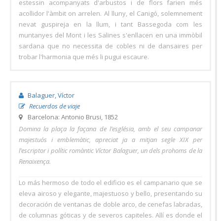
estessin acompanyats d'arbustos i de flors farien més
acollidor l'àmbit on arrelen. Al lluny, el Canigó, solemnement
nevat guspireja en la llum, i tant Bassegoda com les
muntanyes del Mont i les Salines s'enllacen en una immòbil
sardana que no necessita de cobles ni de dansaires per
trobar l'harmonia que més li pugui escaure.
Balaguer, Víctor
Recuerdos de viaje
Barcelona: Antonio Brusi, 1852
Domina la plaça la façana de l’església, amb el seu campanar
majestuós i emblemàtic, apreciat ja a mitjan segle XIX per
l’escriptor i polític romàntic Víctor Balaguer, un dels prohoms de la
Renaixença.
Lo más hermoso de todo el edificio es el campanario que se
eleva airoso y elegante, majestuoso y bello, presentando su
decoración de ventanas de doble arco, de cenefas labradas,
de columnas góticas y de severos capiteles. Allí es donde el