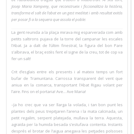
Josep Maria Xampeny, que reconstrueix i ficcionalitza la història,
transforma el salt de l’abat en un gest meditat i amb resultat exitós
per posar fi a la sequera que assola el poble:
La gent reunida a la plaça mirava mig esparverada com amb
petits saltirons pujava de la torre del campanar les escales
l’Abat. Ja a dalt de l’últim finestral, la figura del bon Pare
s’albirava, el braç estès fent el signe de la creu, tot de cop va
fer un salt!
Crit d’esglais entre els presents i al mateix temps un fort
bufar de Tramuntana. Carrossa transparent del vent que
aniua en la comarca, transportant l’Abat Rigau volant per
l’aire. Fins on el portaria! Ave... Ave Maria!
–Ja ho crec que va ser llarga la volada, i tan bon punt les
plantes dels peus trepitjaren l’arena i la mata calcinada, un
petit regalim, serpent platejada, mullava la terra. Aquesta,
agraïda per la humida besada s’estufava contenta. Instants
després el brotar de l’aigua anegava les petjades polsoses