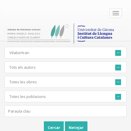
Toggle
navigati
Vilabertran
Tots els autors
Totes les obres
Totes les poblacions
Cercar
Netejar