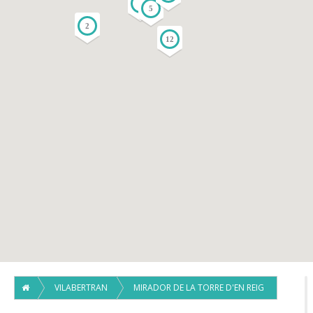
4
3
5
2
12
VILABERTRAN
MIRADOR DE LA TORRE D'EN REIG