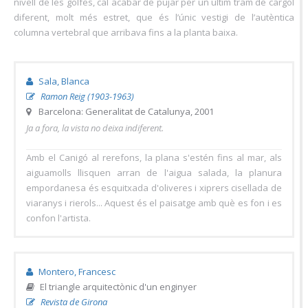
nivell de les golfes, cal acabar de pujar per un últim tram de cargol
diferent, molt més estret, que és l’únic vestigi de l’autèntica
columna vertebral que arribava fins a la planta baixa.
Sala, Blanca
Ramon Reig (1903-1963)
Barcelona: Generalitat de Catalunya, 2001
Ja a fora, la vista no deixa indiferent.
Amb el Canigó al rerefons, la plana s'estén fins al mar, als
aiguamolls llisquen arran de l'aigua salada, la planura
empordanesa és esquitxada d'oliveres i xiprers cisellada de
viaranys i rierols... Aquest és el paisatge amb què es fon i es
confon l'artista.
Montero, Francesc
El triangle arquitectònic d'un enginyer
Revista de Girona