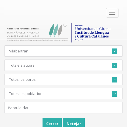
Toggle
navigati
Vilabertran
Tots els autors
Totes les obres
Totes les poblacions
Cercar
Netejar